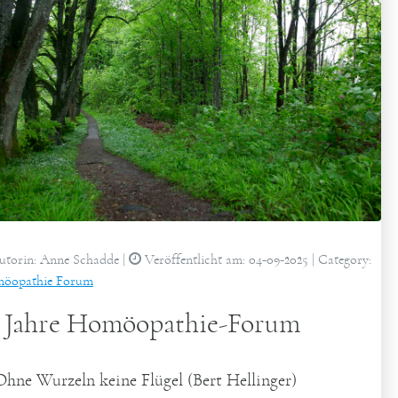
torin:
Anne Schadde
|
Veröffentlicht am:
04-09-2025
| Category:
öopathie Forum
5 Jahre Homöopathie-Forum
Ohne Wurzeln keine Flügel (Bert Hellinger)