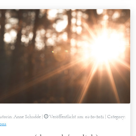
torin:
Anne Schadde
|
Veröffentlicht am:
01-20-2021
| Category:
ona