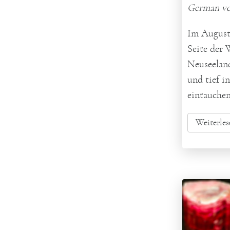
German ve
Im August 
Seite der 
Neuseeland
und tief i
eintauchen
Weiterles