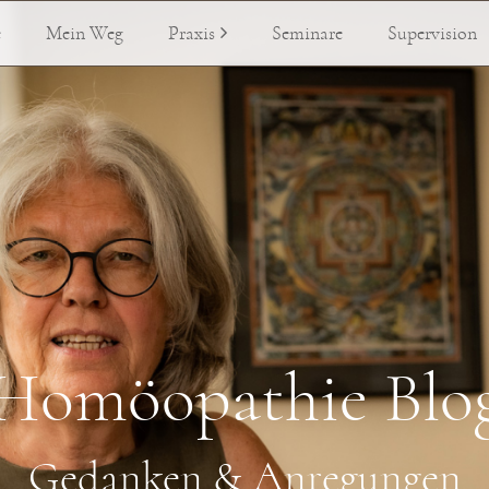
e
Mein Weg
Praxis
Seminare
Supervision
Homöopathie Blo
Gedanken & Anregungen