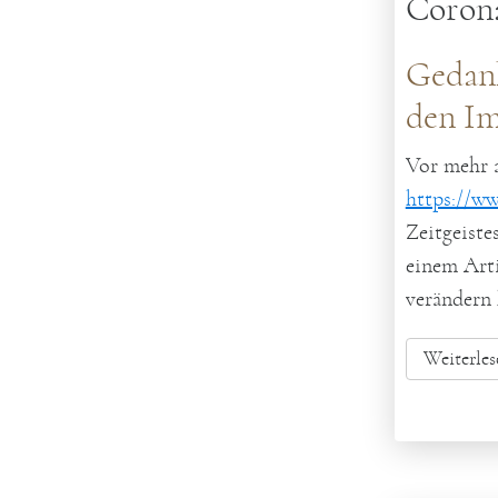
Corona
Gedan
den I
Vor mehr a
https://w
Zeitgeiste
einem Arti
verändern 
Weiterles