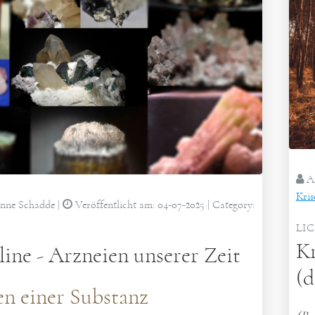
Au
Kris
nne Schadde
|
Veröffentlicht am:
04-07-2025
| Category:
LI
Kr
ine - Arzneien unserer Zeit
(d
en einer Substanz