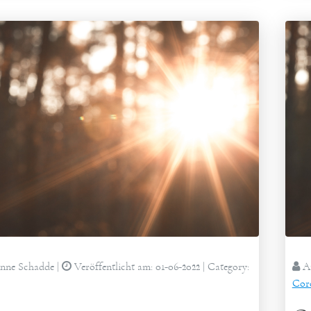
nne Schadde
|
Veröffentlicht am:
01-06-2022
| Category:
Au
Cor