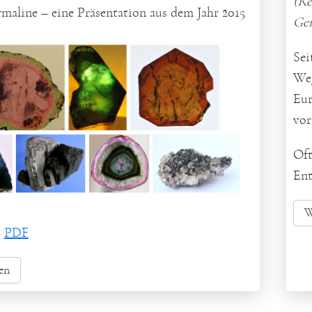
(Re
rmaline
– eine Präsentation aus dem Jahr 2015
Ger
Sei
Weg
Eur
vor
Oft
Ent
W
:
PDF
en