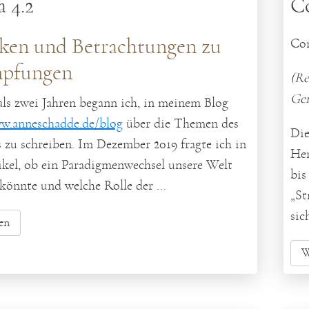
 4.2
Co
ken und Betrachtungen zu
Cor
mpfungen
(Re
Ger
ls zwei Jahren begann ich, in meinem Blog
ww.anneschadde.de/blog
über die Themen des
Die
s zu schreiben. Im Dezember 2019 fragte ich in
Her
kel, ob ein Paradigmenwechsel unsere Welt
bis
könnte und welche Rolle der ...
„St
sic
en
W