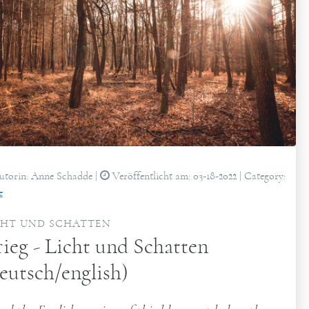
torin:
Anne Schadde
|
Veröffentlicht am:
03-18-2022
| Category:
e
CHT UND SCHATTEN
ieg - Licht und Schatten
eutsch/english)