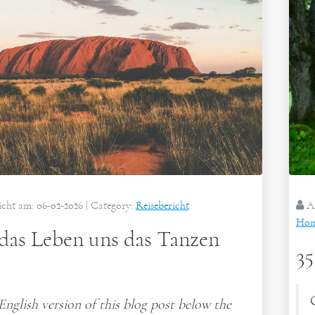
icht am:
06-02-2026
| Category:
Reisebericht
Au
Hom
as Leben uns das Tanzen
3
English version of this blog post below the