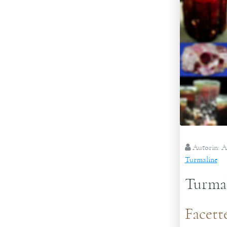
Autorin:
A
Turmaline
Turmal
Facett