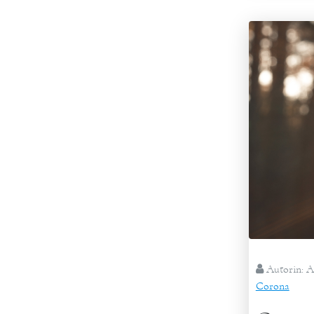
Autorin:
A
Corona